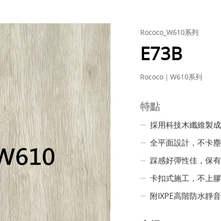
Rococo_W610系列
E73B
Rococo｜W610系列
特點
採用科技木纖維製成
全平面設計，不卡塵
踩感好彈性佳，保有
卡扣式施工，不上膠
附IXPE高階防水靜