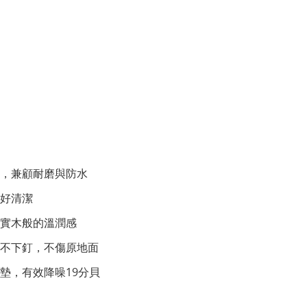
，兼顧耐磨與防水
好清潔
實木般的溫潤感
不下釘，不傷原地面
音墊，有效降噪19分貝