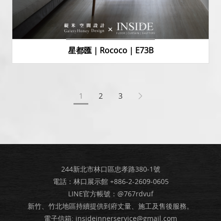
星都匯｜Rococo｜E73B
1
2
3
244新北市林口區忠孝路380-1號
電話：林口展示館
+886-2-2609-0605
LINE官方帳號：@767rdvuf
新竹、竹北地區持續提供到府丈量、施工及售後服務。
電子信箱:
insideinnerservice@gmail.com