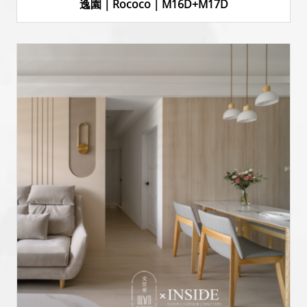
逸園｜Rococo｜M16D+M17D