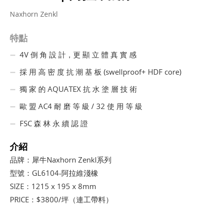
Naxhorn Zenkl
特點
4V 倒 角 設 計，更 顯 立 體 真 實 感
採 用 高 密 度 抗 潮 基 板 (swellproof+ HDF core)
獨 家 的 AQUATEX 抗 水 塗 層 技 術
歐 盟 AC4 耐 磨 等 級 / 32 使 用 等 級
FSC 森 林 永 續 認 證
介紹
品牌：犀牛Naxhorn Zenkl系列
型號：GL6104-阿拉維淺橡
SIZE：1215 x 195 x 8mm
PRICE：$3800/坪（連工帶料）