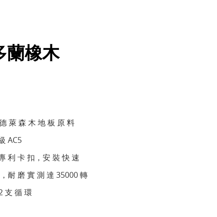
| 多蘭橡木
n 德 萊 森 木 地 板 原 料
級 AC5
C專 利 卡 扣，安 裝 快 速
R，耐 磨 實 測 達 35000 轉
2 支 循 環