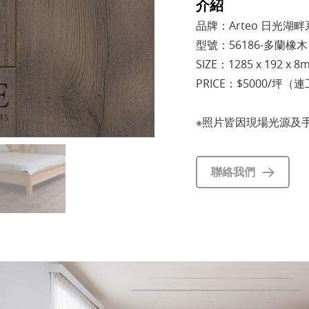
介紹
品牌：Arteo 日光湖
型號：56186-多蘭橡木
SIZE：1285 x 192 x 8
PRICE：$5000/坪（
※照片皆因現場光源及
聯絡我們