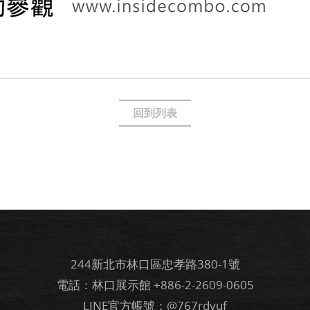
回到列表
244新北市林口區忠孝路380-1號
電話：林口展示館
+886-2-2609-0605
LINE官方帳號：@767rdvuf