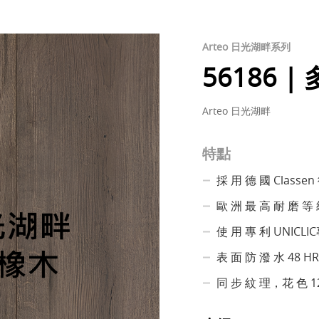
Arteo 日光湖畔系列
56186 
Arteo 日光湖畔
特點
採 用 德 國 Classe
歐 洲 最 高 耐 磨 等 
使 用 專 利 UNICLI
表 面 防 潑 水 48 H
同 步 紋 理，花 色 1