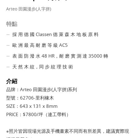
Arteo 田園漫步(人字拼)
特點
採 用 德 國 Classen 德 萊 森 木 地 板 原 料
歐 洲 最 高 耐 磨 等 級 AC5
表 面 防 潑 水 48 HR，耐 磨 實 測 達 35000 轉
天 然 木 紋，同 步 紋 理 技 術
介紹
品牌：Arteo 田園漫步(人字拼)系列
型號：62706-里利橡木
SIZE：643 x 131 x 8mm
PRICE：$7800/坪（連工帶料）
※照片皆因現場光源及手機畫素不同而有所差異，建議實際現