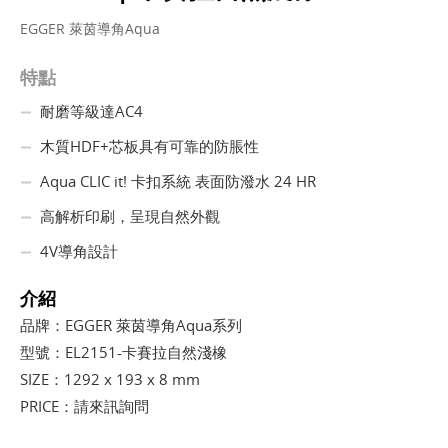
EGGER 萊茵導角Aqua
特點
耐磨等級達AC4
木質HDF+芯板具有可靠的防脹性
Aqua CLIC it! 卡扣系統 表面防潑水 24 HR
高解析印刷，呈現自然外觀
4V導角設計
介紹
品牌：EGGER 萊茵導角Aqua系列
型號：EL2151-卡賽拉自然淺橡
SIZE：1292 x 193 x 8 mm
PRICE：請來訊詢問