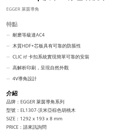
EGGER 萊茵導角
特點
耐磨等級達AC4
木質HDF+芯板具有可靠的防脹性
CLIC it! 卡扣系統實現簡單可靠的安裝
高解析印刷，呈現自然外觀
4V導角設計
介紹
品牌：EGGER 萊茵導角系列
型號：EL1307-沃米亞棕色胡桃木
SIZE：1292 x 193 x 8 mm
PRICE：請來訊詢問