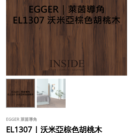
EGGER 萊茵導角
EL1307 | 沃米亞棕色胡桃木